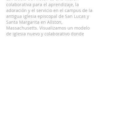
colaborativa para el aprendizaje, la
adoración y el servicio en el campus de la
antigua iglesia episcopal de San Lucas y
Santa Margarita en Allston,
Massachusetts. Visualizamos un modelo
de iglesia nuevo y colaborativo donde
diferentes ministerios trabajan juntos
para encarnar las Buenas Nuevas de
Jesús a través de relaciones auténticas y
mutuas con todos nuestros vecinos.
DIRECCIÓN
5 St. Lukes Rd,
Allston, Massachusetts 02134
hello@theallstonabbey.org
SUSCRÍBETE PARA
NOTICIAS
ELECTRÓNICAS