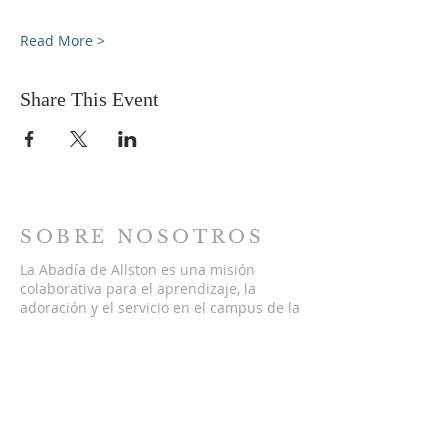
Read More >
Share This Event
SOBRE NOSOTROS
La Abadía de Allston es una misión
colaborativa para el aprendizaje, la
adoración y el servicio en el campus de la
antigua iglesia episcopal de San Lucas y
Santa Margarita en Allston,
Massachusetts. Visualizamos un modelo
de iglesia nuevo y colaborativo donde
diferentes ministerios trabajan juntos
para encarnar las Buenas Nuevas de
Jesús a través de relaciones auténticas y