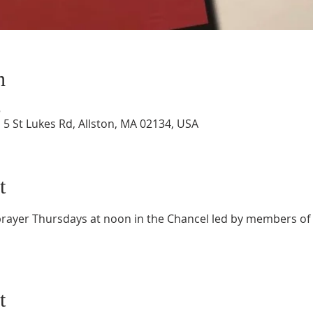
n
5
 5 St Lukes Rd, Allston, MA 02134, USA
t
f prayer Thursdays at noon in the Chancel led by members of
t