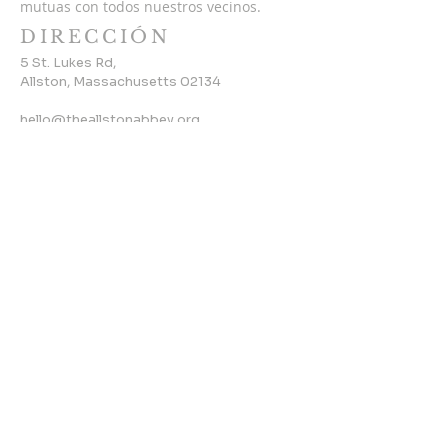
mutuas con todos nuestros vecinos.
DIRECCIÓN
5 St. Lukes Rd,
Allston, Massachusetts 02134
hello@theallstonabbey.org
SUSCRÍBETE PARA
NOTICIAS
ELECTRÓNICAS
Introduzca su correo
electrónico aquí*
Suscríbase ahora